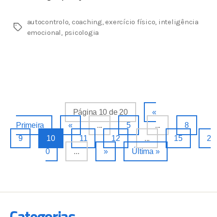
autocontrolo
,
coaching
,
exercício físico
,
inteligência
emocional
,
psicologia
Página 10 de 20
«
Primeira
«
...
5
...
8
9
10
11
12
...
15
2
0
...
»
Última »
Categorias