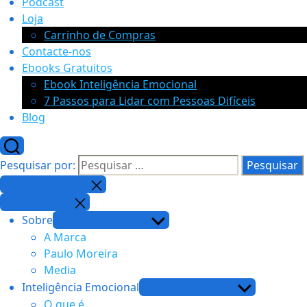
Podcast
Loja
Carrinho de Compras
Contacte-nos
Ebooks Gratuitos
Ebook Inteligência Emocional
7 Passos para Lidar com Pessoas Difíceis
Blog
Pesquisar por:
Fechar pesquisa
Fechar menu
Sobre
Mostrar submenu
A Marca
Paulo Moreira
Media
Inteligência Emocional
Mostrar submenu
O que é