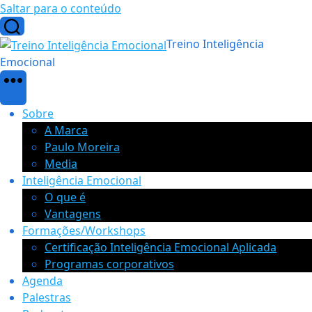
Saltar para o conteúdo
Treino Inteligência
Emocional
Sobre
A Marca
Paulo Moreira
Media
Inteligência Emocional
O que é
Vantagens
Formações/Workshops
Certificação Inteligência Emocional Aplicada
Programas corporativos
Agenda
Palestras