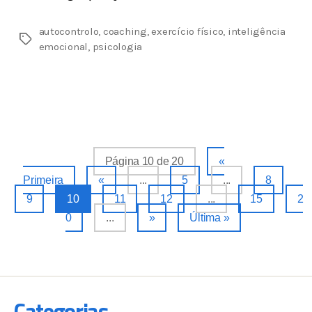
autocontrolo
,
coaching
,
exercício físico
,
inteligência
emocional
,
psicologia
Página 10 de 20
«
Primeira
«
...
5
...
8
9
10
11
12
...
15
2
0
...
»
Última »
Categorias