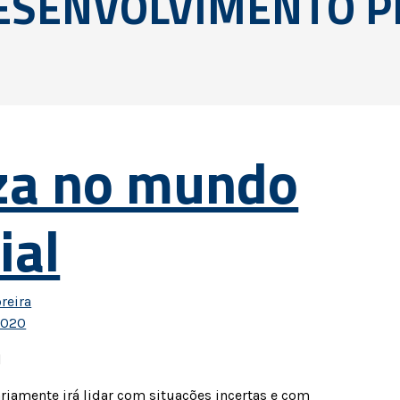
ESENVOLVIMENTO P
eza no mundo
ial
reira
2020
riamente irá lidar com situações incertas e com