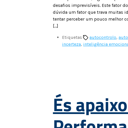
desafios imprevisíveis. Este fator 
dúvida um fator que trava muitas i
tentar perceber um pouco melhor c
[…]
Etiquetas
autocontrolo
,
auto
incerteza
,
inteligência emocion
És apaix
Performa