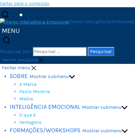
Saltar para o conteúdo
Treino Inteligência Emocional
MENU
Pesquisar por:
Fechar pesquisa
Fechar menu
SOBRE
Mostrar submenu
A Marca
Paulo Moreira
Media
INTELIGÊNCIA EMOCIONAL
Mostrar submenu
O que é
Vantagens
FORMAÇÕES/WORKSHOPS
Mostrar submenu