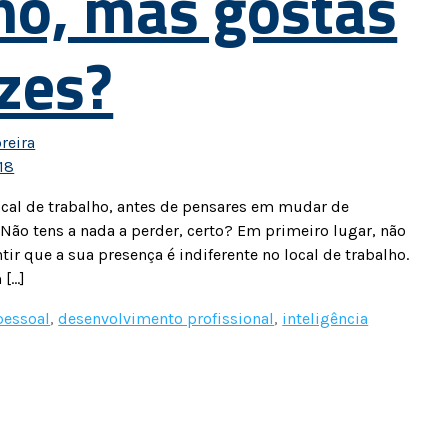
ho, mas gostas
zes?
reira
18
local de trabalho, antes de pensares em mudar de
Não tens a nada a perder, certo? Em primeiro lugar, não
ir que a sua presença é indiferente no local de trabalho.
 […]
pessoal
,
desenvolvimento profissional
,
inteligência