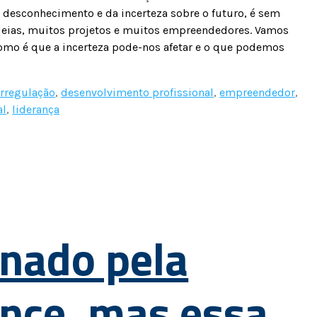
do desconhecimento e da incerteza sobre o futuro, é sem
deias, muitos projetos e muitos empreendedores. Vamos
omo é que a incerteza pode-nos afetar e o que podemos
rregulação
,
desenvolvimento profissional
,
empreendedor
,
al
,
liderança
onado pela
nce, mas essa