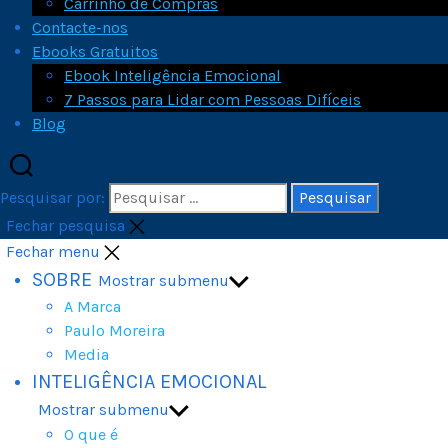
Carrinho de Compras
Contacte-nos
Ebooks Gratuitos
Ebook Inteligência Emocional
7 Passos para Lidar com Pessoas Difíceis
Blog
Pesquisar por:
Fechar pesquisa
Fechar menu
SOBRE
Mostrar submenu
A Marca
Paulo Moreira
Media
INTELIGÊNCIA EMOCIONAL
Mostrar submenu
O que é