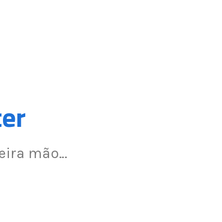
ter
meira mão…