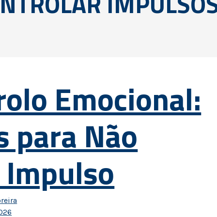
NTROLAR IMPULSOS
rolo Emocional:
s para Não
o Impulso
reira
2026