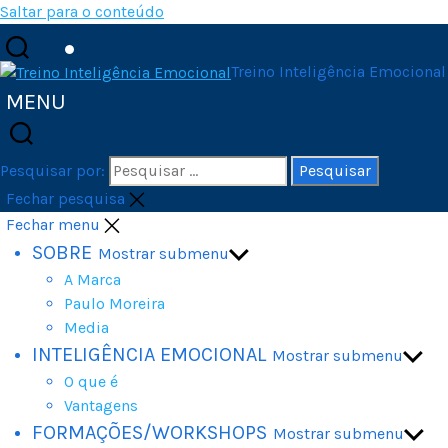
Saltar para o conteúdo
Treino Inteligência Emocional
MENU
Pesquisar por:
Fechar pesquisa
Fechar menu
SOBRE
Mostrar submenu
A Marca
Paulo Moreira
Media
INTELIGÊNCIA EMOCIONAL
Mostrar submenu
O que é
Vantagens
FORMAÇÕES/WORKSHOPS
Mostrar submenu