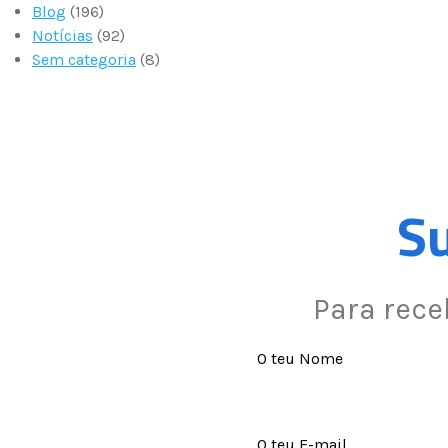
Blog
(196)
Notícias
(92)
Sem categoria
(8)
Su
Para rece
O teu Nome
O teu E-mail