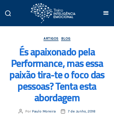
ARTIGOS
BLOG
És apaixonado pela
Performance, mas essa
paixão tira-te o foco das
pessoas? Tenta esta
abordagem
Por
Paulo Moreira
7 de Junho, 2018