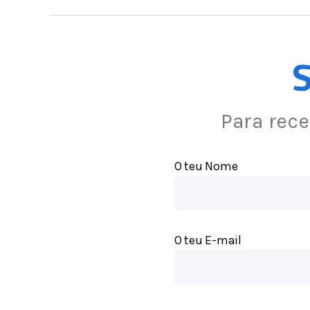
S
Para rec
O teu Nome
O teu E-mail