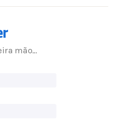
er
eira mão…