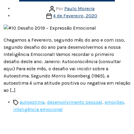
Autor
Por
Paulo Moreira
Data
do
4 de Fevereiro, 2020
do
artigo
artigo
Chegamos a Fevereiro, segundo mês do ano e com isso,
segundo desafio do ano para desenvolvermos a nossa
Inteligência Emocional! Vamos recordar o primeiro
desafio deste ano: Janeiro: Autoconsciência (consultar
aqui) Para este mês, o desafio vai incidir sobre a
Autoestima. Segundo Morris Rosenberg (1965), a
autoestima é uma atitude positiva ou negativa em relação
ao […]
Etiquetas
autoestima
,
desenvolvimento pessoal
,
emoções
,
inteligência emocional